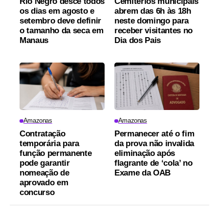
Rio Negro desce todos
Cemitérios municipais
os dias em agosto e
abrem das 6h às 18h
setembro deve definir
neste domingo para
o tamanho da seca em
receber visitantes no
Manaus
Dia dos Pais
Amazonas
Amazonas
Contratação
Permanecer até o fim
temporária para
da prova não invalida
função permanente
eliminação após
pode garantir
flagrante de ‘cola’ no
nomeação de
Exame da OAB
aprovado em
concurso