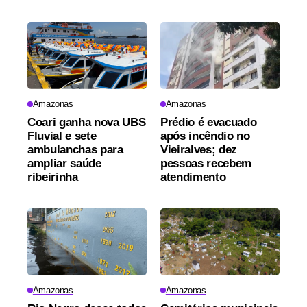
Amazonas
Amazonas
Coari ganha nova UBS
Prédio é evacuado
Fluvial e sete
após incêndio no
ambulanchas para
Vieiralves; dez
ampliar saúde
pessoas recebem
ribeirinha
atendimento
Amazonas
Amazonas