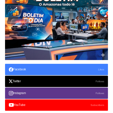
Facebook
Likes
Twitter
Follows
Instagram
Follows
YouTube
Subscribers