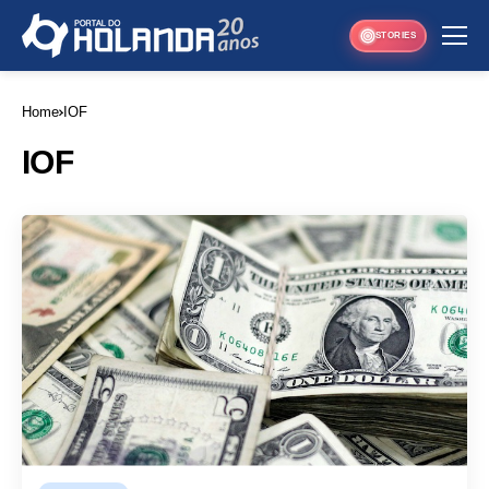
STORIES
Home
IOF
IOF