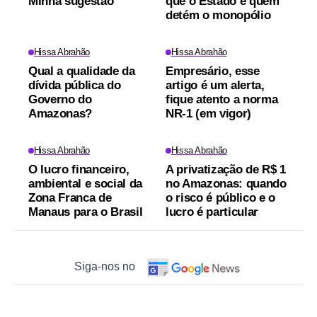
Minha sugestão
que o Estado é quem
detém o monopólio
Hissa Abrahão
Hissa Abrahão
Qual a qualidade da
Empresário, esse
dívida pública do
artigo é um alerta,
Governo do
fique atento a norma
Amazonas?
NR-1 (em vigor)
Hissa Abrahão
Hissa Abrahão
O lucro financeiro,
A privatização de R$ 1
ambiental e social da
no Amazonas: quando
Zona Franca de
o risco é público e o
Manaus para o Brasil
lucro é particular
Siga-nos no