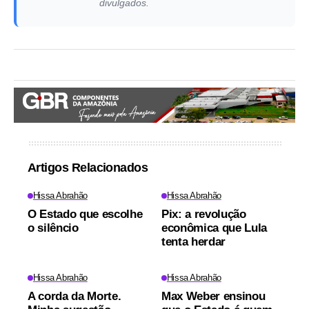
divulgados.
Artigos Relacionados
Hissa Abrahão
Hissa Abrahão
O Estado que escolhe
Pix: a revolução
o silêncio
econômica que Lula
tenta herdar
Hissa Abrahão
Hissa Abrahão
A corda da Morte.
Max Weber ensinou