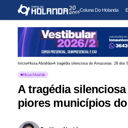
Coluna Do Holanda
E
Início
Hissa Abrahão
A tragédia silenciosa do Amazonas: 28 dos 5
Hissa Abrahão
A tragédia silencios
piores municípios do 