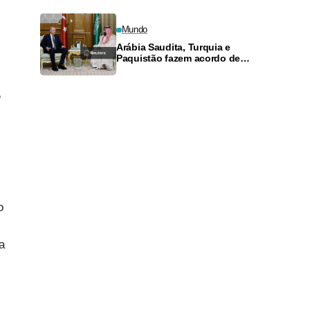
Mundo
Arábia Saudita, Turquia e
Paquistão fazem acordo de
defesa em meio a turbulência no
Oriente Médio
e
o
a