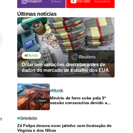
Instagram
YouTube
Follows
Subscribers
Últimas notícias
Mundo
Dólar tem variações discretas antes de
dados do mercado de trabalho dos EUA
Mundo
Minério de ferro sobe pela 3ª
sessão consecutiva devido a
preocupações com oferta
Variedades
m
Zé Felipe decora novo jatinho com ilustração de
Virginia e dos filhos