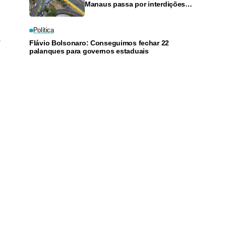
Manaus passa por interdições
neste domingo
Política
"
Flávio Bolsonaro: Conseguimos fechar 22
palanques para governos estaduais