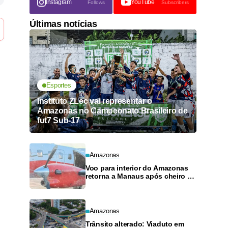
Instagram
YouTube
Follows
Subscribers
Últimas notícias
Esportes
Instituto ZLec vai representar o
Amazonas no Campeonato Brasileiro de
fut7 Sub-17
Amazonas
Voo para interior do Amazonas
retorna a Manaus após cheiro de
combustível e falhas
Amazonas
Trânsito alterado: Viaduto em