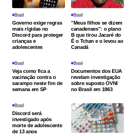
Brasil
Brasil
Governo exige regras
"Meus filhos se dizem
mais rígidas no
canadenses": o plano
Discord para proteger
B que tirou Jacaré do
crianças e
É o Tchan e o levou ao
adolescentes
Canadá
Brasil
Brasil
Veja como fica a
Documentos dos EUA
vacinação contra o
revelam investigação
sarampo neste fim de
sobre suposto OVNI
semana em SP
no Brasil em 1963
Brasil
Discord será
investigado após
morte de adolescente
de 13 anos