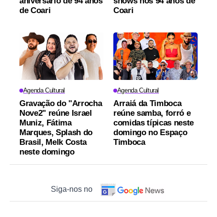
aniversário de 94 anos
shows nos 94 anos de
de Coari
Coari
Agenda Cultural
Agenda Cultural
Gravação do "Arrocha
Arraiá da Timboca
Nove2" reúne Israel
reúne samba, forró e
Muniz, Fátima
comidas típicas neste
Marques, Splash do
domingo no Espaço
Brasil, Melk Costa
Timboca
neste domingo
Siga-nos no