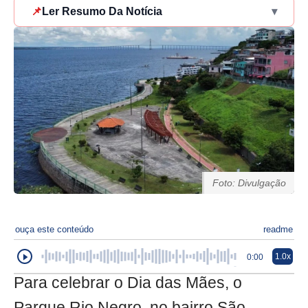
📌
Ler Resumo Da Notícia
▾
Foto: Divulgação
ouça este conteúdo
readme
1.0x
0:00
Para celebrar o Dia das Mães, o
Parque Rio Negro, no bairro São