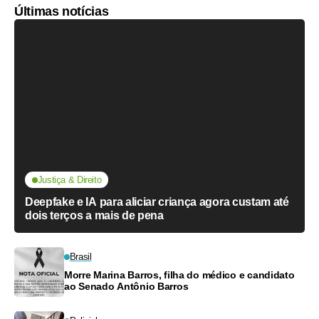
Últimas notícias
Justiça & Direito
Deepfake e IA para aliciar criança agora custam até
dois terços a mais de pena
Brasil
Morre Marina Barros, filha do médico e candidato
ao Senado Antônio Barros