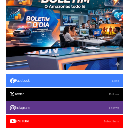
Facebook
Likes
Twitter
Follows
Instagram
Follows
YouTube
Subscribers