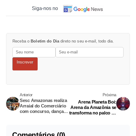
Siga-nos no
Receba o
Boletim do Dia
direto no seu e-mail, todo dia.
Inscrever
Anterior
Próxima
Sesc Amazonas realiza
Arena Planeta Boi:
Arraial do Comerciário
Arena da Amazônia se
com concurso, danças
transforma no palco da
típicas e show ao vivo
cultura bovina neste
sábado
Comentários (0)