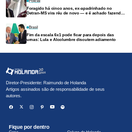
Policial
Foragido há cinco anos, ex-apadrinhado no
Detran-MS vira réu de novo — e é achado fazendo
frete
Brasil
Fim da escala 6x1 pode ficar para depois das
urnas: Lula e Alcolumbre discutem adiamento
Diretor-Presidente: Raimundo de Holanda
Artigos assinados são de responsabilidade de seus
autores.
Fique por dentro
Capa
Coluna do Holanda