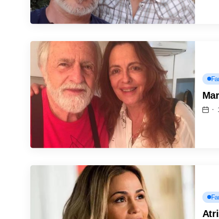
Fa
Mar
Fa
Atr