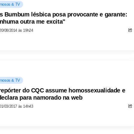
mosos & TV
s Bumbum lésbica posa provocante e garante:
nhuma outra me excita"
20/08/2014 às 19h24
mosos & TV
repórter do CQC assume homossexualidade e
declara para namorado na web
01/03/2017 às 14h43