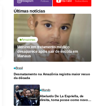
Instagram
YouTube
Follows
Subscribers
Últimas notícias
Amazonas
Menino em tratamento médico
desaparece após sair de escola em
Manaus
Brasil
Desmatamento na Amazônia registra maior recuo
da década
Mundo
Abelardo De La Espriella, de
direita, toma posse como novo
presidente da Colômbia