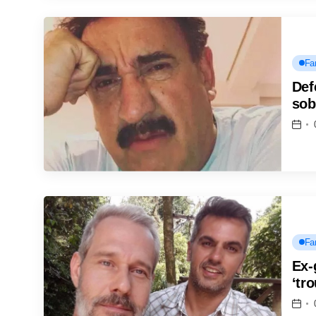
Fa
Def
sob
Fa
Ex-
‘tr