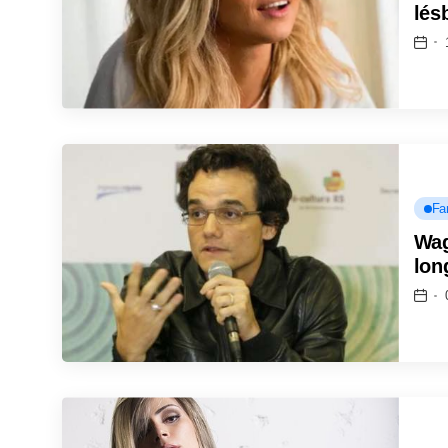
lés
Fa
Wag
lon