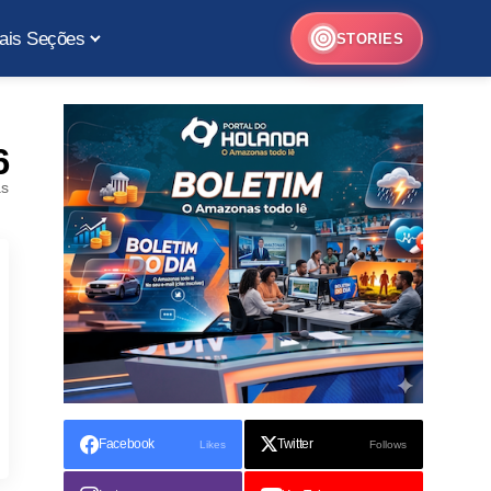
ais Seções
STORIES
6
as
Facebook
Twitter
Likes
Follows