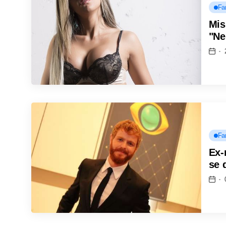
Fa
Mis
"Ne
Fa
Ex-
se 