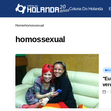
Coluna Do Holanda
E
Home
homossexual
homossexual
Am
"Eu
ver