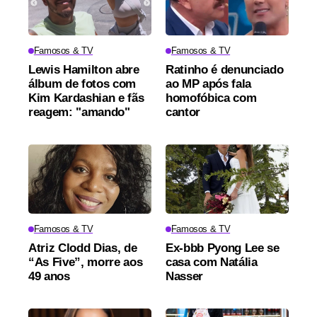
Famosos & TV
Famosos & TV
Lewis Hamilton abre
Ratinho é denunciado
álbum de fotos com
ao MP após fala
Kim Kardashian e fãs
homofóbica com
reagem: "amando"
cantor
Famosos & TV
Famosos & TV
Atriz Clodd Dias, de
Ex-bbb Pyong Lee se
“As Five”, morre aos
casa com Natália
49 anos
Nasser