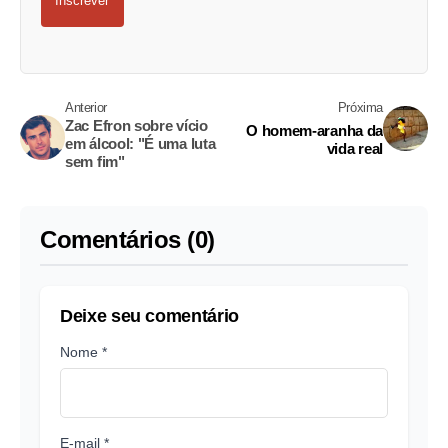
Inscrever
Anterior
Próxima
Zac Efron sobre vício
O homem-aranha da
em álcool: "É uma luta
vida real
sem fim"
Comentários (0)
Deixe seu comentário
Nome *
E-mail *