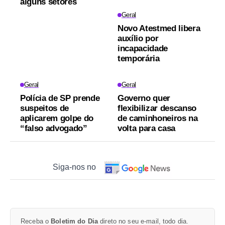
alguns setores
Geral
Novo Atestmed libera
auxílio por
incapacidade
temporária
Geral
Geral
Polícia de SP prende
Governo quer
suspeitos de
flexibilizar descanso
aplicarem golpe do
de caminhoneiros na
“falso advogado”
volta para casa
Siga-nos no
Receba o
Boletim do Dia
direto no seu e-mail, todo dia.