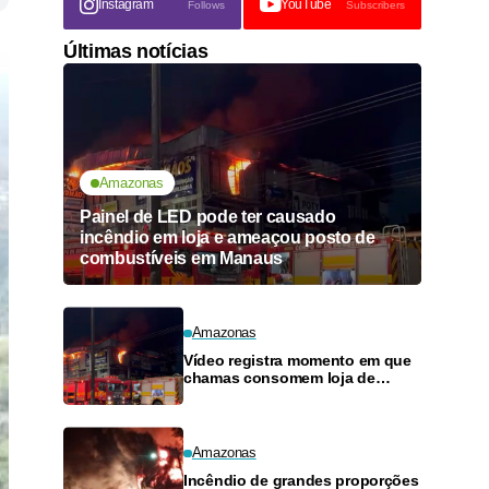
Instagram
YouTube
Follows
Subscribers
Últimas notícias
Amazonas
Painel de LED pode ter causado
incêndio em loja e ameaçou posto de
combustíveis em Manaus
Amazonas
Vídeo registra momento em que
chamas consomem loja de
materiais de construção no
Monte das Oliveiras
Amazonas
Incêndio de grandes proporções