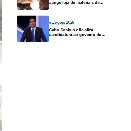
atinge loja de materiais de
construção no Monte das
Oliveiras
Eleições 2026
Cabo Daciolo oficializa
candidatura ao governo do
Amazonas pelo Mobiliza