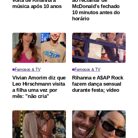
volta de Rihanna à
ao reclamar de
música após 10 anos
McDonald's fechado
10 minutos antes do
horário
Famosos & TV
Famosos & TV
Vivian Amorim diz que
Rihanna e A$AP Rock
Leo Hirschmann visita
fazem dança sensual
a filha uma vez por
durante festa; vídeo
mês: "não cria"