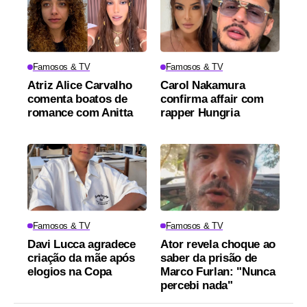
Famosos & TV
Famosos & TV
Atriz Alice Carvalho
Carol Nakamura
comenta boatos de
confirma affair com
romance com Anitta
rapper Hungria
Famosos & TV
Famosos & TV
Davi Lucca agradece
Ator revela choque ao
criação da mãe após
saber da prisão de
elogios na Copa
Marco Furlan: "Nunca
percebi nada"