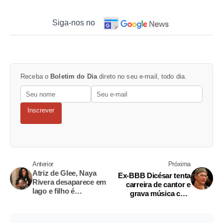
Siga-nos no
Receba o
Boletim do Dia
direto no seu e-mail, todo dia.
Inscrever
Anterior
Próxima
Atriz de Glee, Naya
Ex-BBB Dicésar tenta
Rivera desaparece em
carreira de cantor e
lago e filho é
grava música com
encontrado sozinho em
artista gospel
barco