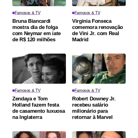
Famosos & TV
Famosos & TV
Bruna Biancardi
Virginia Fonseca
mostra dia de folga
comemora renovação
com Neymar em iate
de Vini Jr. com Real
de R$ 120 milhões
Madrid
Famosos & TV
Famosos & TV
Zendaya e Tom
Robert Downey Jr.
Holland fazem festa
recebeu salário
de casamento luxuosa
milionário para
na Inglaterra
retornar à Marvel