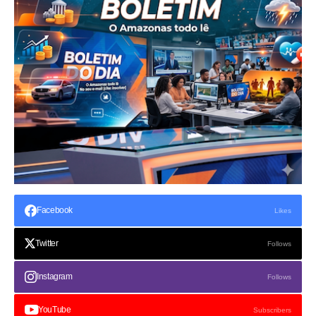
Facebook
Likes
Twitter
Follows
Instagram
Follows
YouTube
Subscribers