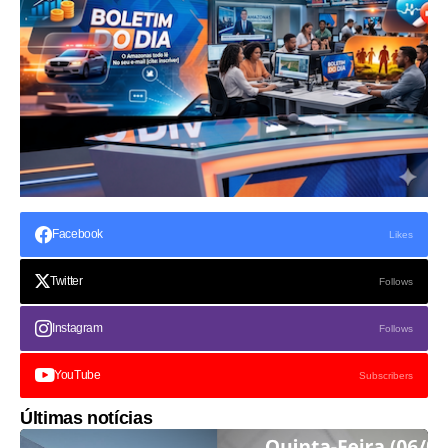
Facebook
Likes
Twitter
Follows
Instagram
Follows
YouTube
Subscribers
Últimas notícias