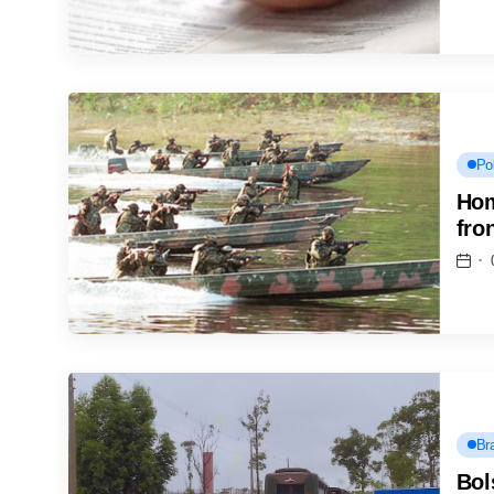
Pol
Hom
fro
Bra
Bol