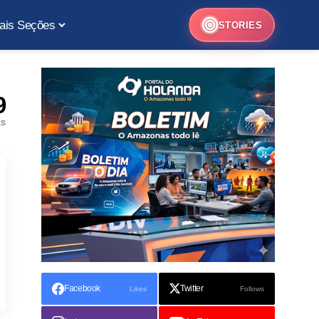
ais Seções
STORIES
9
as
Facebook
Twitter
Likes
Follows