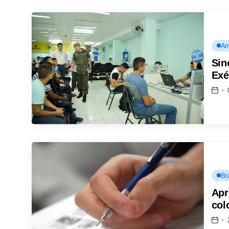
Am
Sin
Exé
Bra
Apr
col