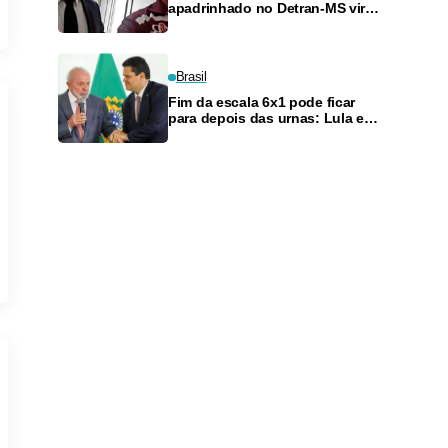
apadrinhado no Detran-MS vira
réu de novo — e é achado
fazendo frete
Brasil
Fim da escala 6x1 pode ficar
para depois das urnas: Lula e
Alcolumbre discutem adiamento