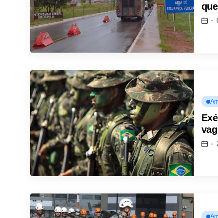
que
Am
Exé
vag
Am