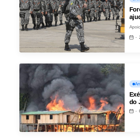
For
aju
Apoi
Am
Exé
do 