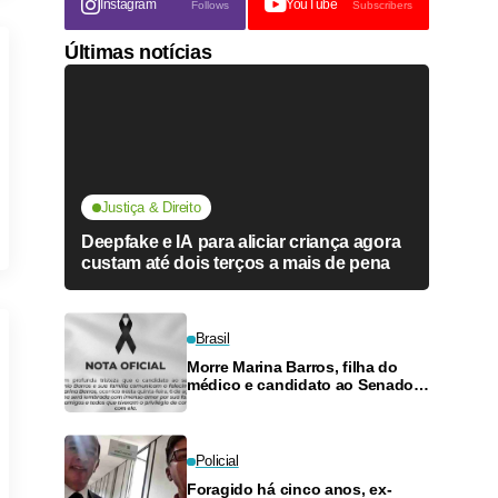
Instagram
YouTube
Follows
Subscribers
Últimas notícias
Justiça & Direito
Deepfake e IA para aliciar criança agora
custam até dois terços a mais de pena
Brasil
Morre Marina Barros, filha do
médico e candidato ao Senado
Antônio Barros
Policial
Foragido há cinco anos, ex-