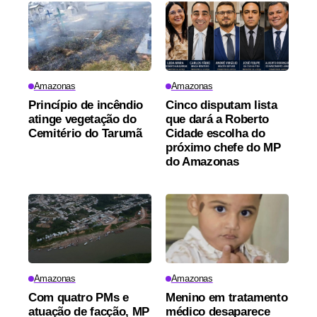
Amazonas
Amazonas
Princípio de incêndio
Cinco disputam lista
atinge vegetação do
que dará a Roberto
Cemitério do Tarumã
Cidade escolha do
próximo chefe do MP
do Amazonas
Amazonas
Amazonas
Com quatro PMs e
Menino em tratamento
atuação de facção, MP
médico desaparece