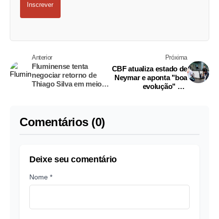
Inscrever
Anterior
Próxima
Fluminense tenta
CBF atualiza estado de
negociar retorno de
Neymar e aponta "boa
Thiago Silva em meio à
evolução" em
disputa com clubes
recuperação de lesão
estrangeiros
Comentários (0)
Deixe seu comentário
Nome *