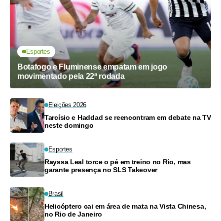
Esportes
Botafogo e Fluminense empatam em jogo
movimentado pela 22ª rodada
Eleições 2026
Tarcísio e Haddad se reencontram em debate na TV
neste domingo
Esportes
Rayssa Leal torce o pé em treino no Rio, mas
garante presença no SLS Takeover
Brasil
Helicóptero cai em área de mata na Vista Chinesa,
no Rio de Janeiro