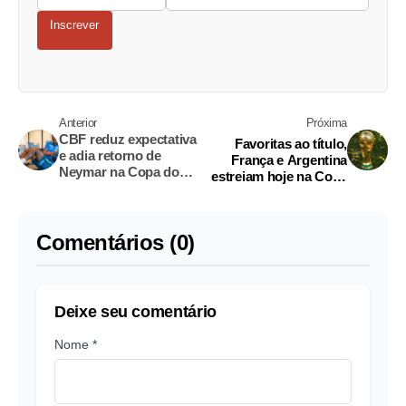
Inscrever
Anterior
Próxima
CBF reduz expectativa
Favoritas ao título,
e adia retorno de
França e Argentina
Neymar na Copa do
estreiam hoje na Copa
Mundo 2026
do Mundo
Comentários (0)
Deixe seu comentário
Nome *