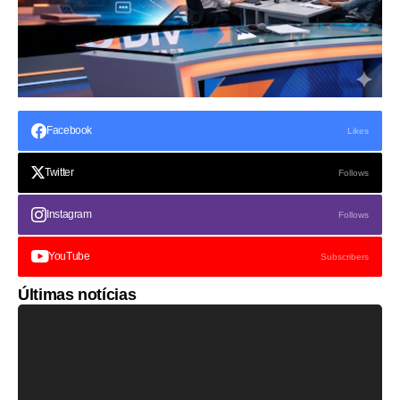
Facebook
Likes
Twitter
Follows
Instagram
Follows
YouTube
Subscribers
Últimas notícias