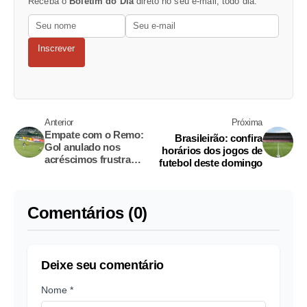
Receba o
Boletim do Dia
direto no seu e-mail, todo dia.
Inscrever
Anterior
Próxima
Empate com o Remo:
Brasileirão: confira
Gol anulado nos
horários dos jogos de
acréscimos frustra
futebol deste domingo
vitória do Palmeiras
Comentários (0)
Deixe seu comentário
Nome *