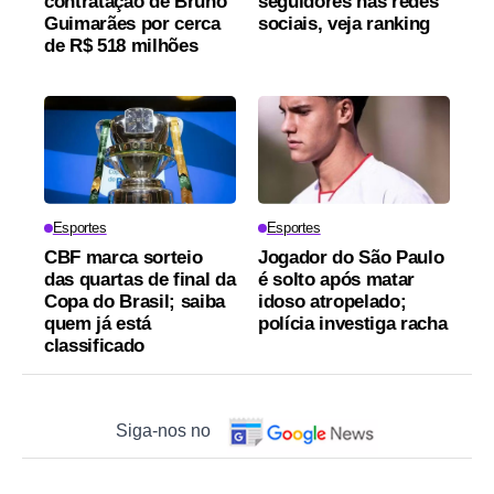
contratação de Bruno
seguidores nas redes
Guimarães por cerca
sociais, veja ranking
de R$ 518 milhões
Esportes
Esportes
CBF marca sorteio
Jogador do São Paulo
das quartas de final da
é solto após matar
Copa do Brasil; saiba
idoso atropelado;
quem já está
polícia investiga racha
classificado
Siga-nos no