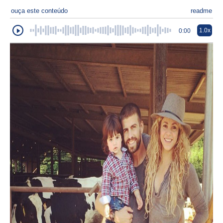
ouça este conteúdo
readme
1.0x
0:00