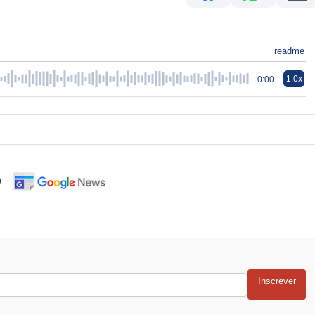
readme
1.0x
0:00
o
Inscrever