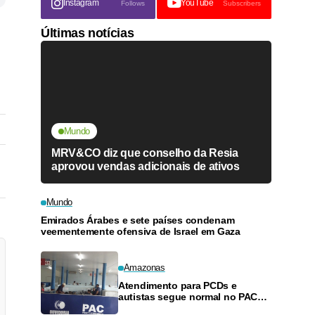
Instagram
YouTube
Follows
Subscribers
Últimas notícias
Mundo
MRV&CO diz que conselho da Resia
aprovou vendas adicionais de ativos
Mundo
Emirados Árabes e sete países condenam
veementemente ofensiva de Israel em Gaza
Amazonas
Atendimento para PCDs e
autistas segue normal no PAC
de Manacapuru, esclarece