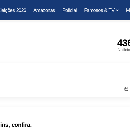
leições 2026
Amazonas
Policial
Famosos & TV
M
43
Notíci
ns, confira.