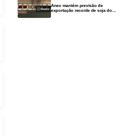
Anec mantém previsão de
exportação recorde de soja do
Brasil em 2026, mas alerta para
dívidas agrícolas