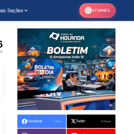
ais Seções
STORIES
6
as
Facebook
Twitter
Likes
Follows