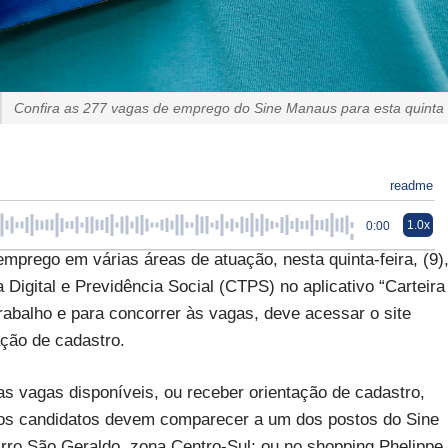
Confira as 277 vagas de emprego do Sine Manaus para esta quinta
readme
1.0x
0:00
mprego em várias áreas de atuação, nesta quinta-feira, (9)
 Digital e Previdência Social (CTPS) no aplicativo “Carteira
/trabalho e para concorrer às vagas, deve acessar o site
ação de cadastro.
as vagas disponíveis, ou receber orientação de cadastro,
, os candidatos devem comparecer a um dos postos do Sine
irro São Geraldo, zona Centro-Sul; ou no shopping Phelippe