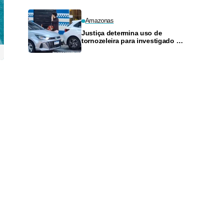
Amazonas
Justiça determina uso de
tornozeleira para investigado por
perseguir estudante em Manaus
,