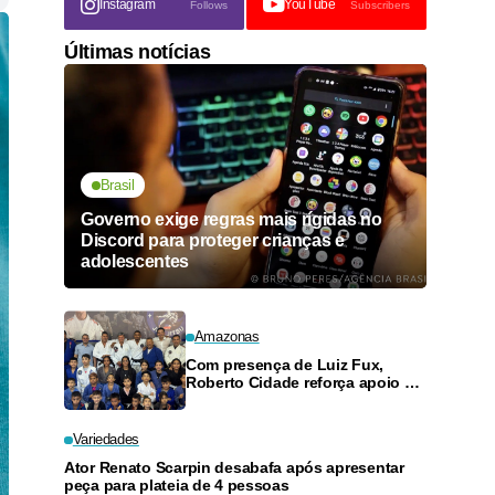
Instagram
YouTube
Follows
Subscribers
Últimas notícias
Brasil
Governo exige regras mais rígidas no
Discord para proteger crianças e
adolescentes
Amazonas
Com presença de Luiz Fux,
Roberto Cidade reforça apoio a
projeto social de jiu-jitsu no
Ouro Verde
Variedades
Ator Renato Scarpin desabafa após apresentar
peça para plateia de 4 pessoas