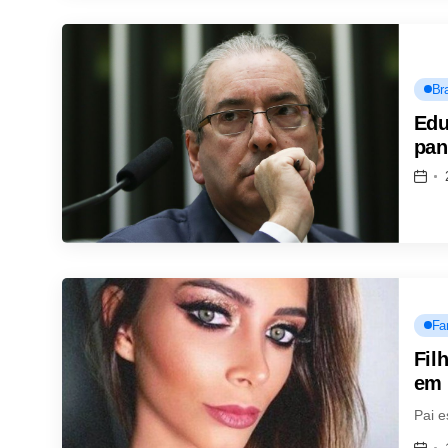
Bra
Edu
pan
Fa
Fil
em 
Pai e