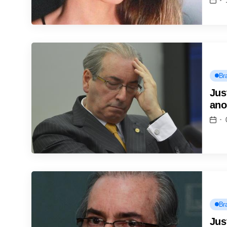
Bra
Jus
ano
Bra
Jus