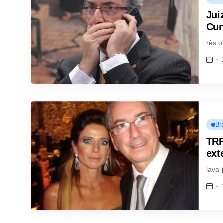
Jui
Cu
rês o
Bra
TRF
ext
lava-