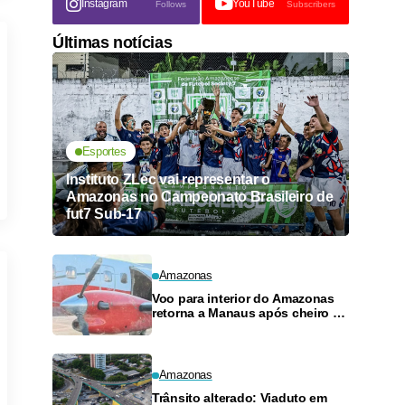
Instagram
YouTube
Follows
Subscribers
Últimas notícias
Esportes
Instituto ZLec vai representar o
Amazonas no Campeonato Brasileiro de
fut7 Sub-17
Amazonas
Voo para interior do Amazonas
retorna a Manaus após cheiro de
combustível e falhas
Amazonas
Trânsito alterado: Viaduto em