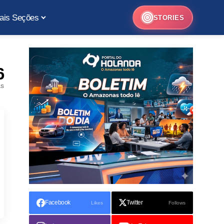
ais Seções
STORIES
6
as
Facebook
Twitter
Likes
Follows