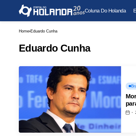
Coluna Do Holanda
E
Home
Eduardo Cunha
Eduardo Cunha
Bra
Mor
par