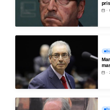
pri
Bra
Mar
mas
Bra