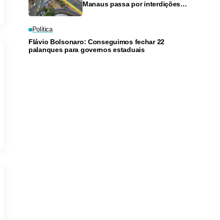
Manaus passa por interdições
neste domingo
Política
Flávio Bolsonaro: Conseguimos fechar 22
palanques para governos estaduais