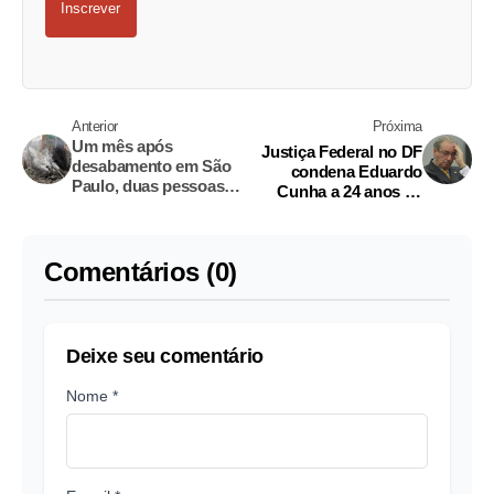
Inscrever
Anterior
Próxima
Um mês após
Justiça Federal no DF
desabamento em São
condena Eduardo
Paulo, duas pessoas
Cunha a 24 anos de
continuam
prisão
desaparecidas
Comentários (0)
Deixe seu comentário
Nome *