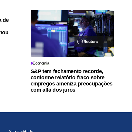
a de
onou
Economia
S&P tem fechamento recorde,
conforme relatório fraco sobre
empregos ameniza preocupações
com alta dos juros
Site auditado