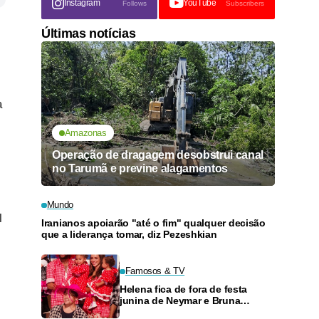
Instagram
YouTube
Follows
Subscribers
Últimas notícias
a
Amazonas
Operação de dragagem desobstrui canal
no Tarumã e previne alagamentos
Mundo
l
Iranianos apoiarão "até o fim" qualquer decisão
que a liderança tomar, diz Pezeshkian
Famosos & TV
Helena fica de fora de festa
junina de Neymar e Bruna
Biancardi