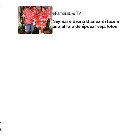
a
a
Famosos & TV
Neymar e Bruna Biancardi fazem
arraial fora de época; veja fotos
l
,
a