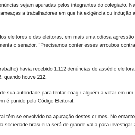
enúncias sejam apuradas pelos integrantes do colegiado. N
de ameaças a trabalhadores em que há exigência ou indução 
 dos eleitores e das eleitoras, em mais uma odiosa agressão
menta o senador. "Precisamos conter esses arroubos contra
Trabalho) havia recebido 1.112 denúncias de assédio eleitora
8, quando houve 212.
r de sua autoridade para tentar coagir alguém a votar em um
m é punido pelo Código Eleitoral.
oral têm se envolvido na apuração destes crimes. No entanto
a sociedade brasileira será de grande valia para investigar 