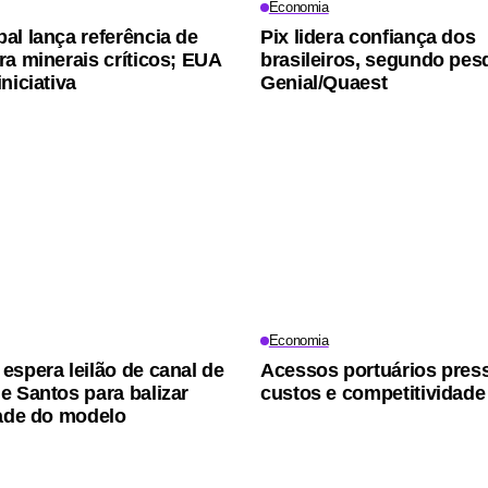
Economia
al lança referência de
Pix lidera confiança dos
ra minerais críticos; EUA
brasileiros, segundo pes
niciativa
Genial/Quaest
Economia
espera leilão de canal de
Acessos portuários pre
e Santos para balizar
custos e competitividade
dade do modelo