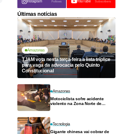
Instagram
YouTube
Follows
Subscribers
Últimas notícias
,
Amazonas
TJAM vota nesta terça-feira a lista tríplice
para vaga da advocacia pelo Quinto
Constitucional
Amazonas
Motociclista sofre acidente
violento na Zona Norte de
Manaus
Tecnologia
Gigante chinesa vai cobrar de