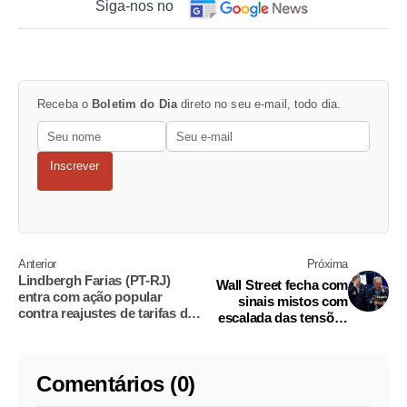
Siga-nos no
Receba o
Boletim do Dia
direto no seu e-mail, todo dia.
Inscrever
Anterior
Próxima
Lindbergh Farias (PT-RJ)
Wall Street fecha com
entra com ação popular
sinais mistos com
contra reajustes de tarifas de
escalada das tensões
energia no Rio
no Oriente Médio
Comentários (0)