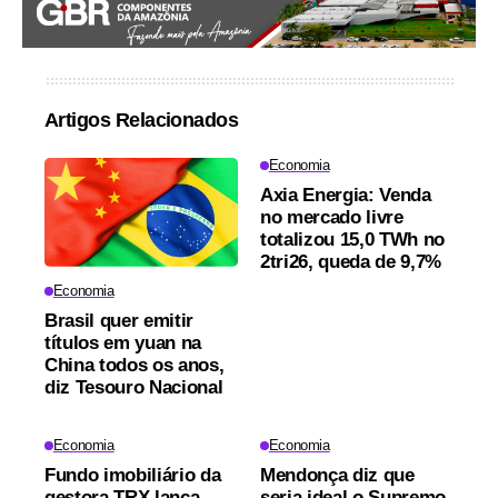
Artigos Relacionados
Economia
Axia Energia: Venda
no mercado livre
totalizou 15,0 TWh no
2tri26, queda de 9,7%
Economia
Brasil quer emitir
títulos em yuan na
China todos os anos,
diz Tesouro Nacional
Economia
Economia
Fundo imobiliário da
Mendonça diz que
gestora TRX lança
seria ideal o Supremo