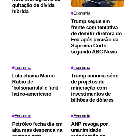
quitação de dívida
híbrida
Economia
Trump segue em
frente com tentativa
de demitir diretora do
Fed após decisão da
Suprema Corte,
segundo ABC News
Economia
Economia
Lula chama Marco
Trump anuncia série
Rubio de
de projetos de
'bolsonarista' e 'anti
mineração com
latino-americano'
investimentos de
bilhões de dólares
Economia
Economia
Petróleo fecha dia em
ANP revoga por
alta mas despenca na
unanimidade