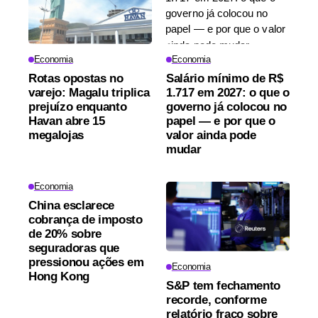
Economia
Economia
Rotas opostas no
Salário mínimo de R$
varejo: Magalu triplica
1.717 em 2027: o que o
prejuízo enquanto
governo já colocou no
Havan abre 15
papel — e por que o
megalojas
valor ainda pode
mudar
Economia
China esclarece
cobrança de imposto
de 20% sobre
seguradoras que
pressionou ações em
Economia
Hong Kong
S&P tem fechamento
recorde, conforme
relatório fraco sobre