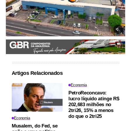
Artigos Relacionados
Economia
PetroReconcavo:
lucro líquido atinge R$
202,683 milhões no
2tri26, 15% a menos
do que o 2tri25
Economia
Musalem, do Fed, se