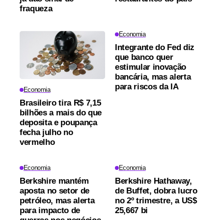
fraqueza
Economia
Integrante do Fed diz
que banco quer
estimular inovação
bancária, mas alerta
para riscos da IA
Economia
Brasileiro tira R$ 7,15
bilhões a mais do que
deposita e poupança
fecha julho no
vermelho
Economia
Economia
Berkshire mantém
Berkshire Hathaway,
aposta no setor de
de Buffet, dobra lucro
petróleo, mas alerta
no 2º trimestre, a US$
para impacto de
25,667 bi