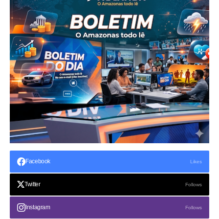
Facebook
Likes
Twitter
Follows
Instagram
Follows