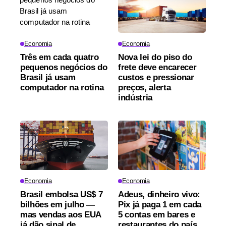
Economia
Economia
Três em cada quatro
Nova lei do piso do
pequenos negócios do
frete deve encarecer
Brasil já usam
custos e pressionar
computador na rotina
preços, alerta
indústria
Economia
Economia
Brasil embolsa US$ 7
Adeus, dinheiro vivo:
bilhões em julho —
Pix já paga 1 em cada
mas vendas aos EUA
5 contas em bares e
já dão sinal de
restaurantes do país