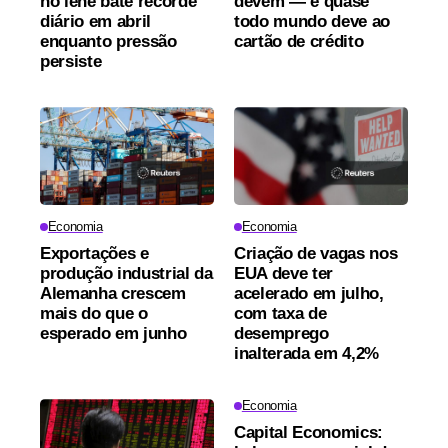
no iene bate recorde
devem — e quase
diário em abril
todo mundo deve ao
enquanto pressão
cartão de crédito
persiste
Economia
Economia
Exportações e
Criação de vagas nos
produção industrial da
EUA deve ter
Alemanha crescem
acelerado em julho,
mais do que o
com taxa de
esperado em junho
desemprego
inalterada em 4,2%
Economia
Capital Economics: