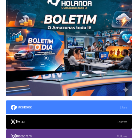
Facebook
Likes
Twitter
Follows
Instagram
Follows