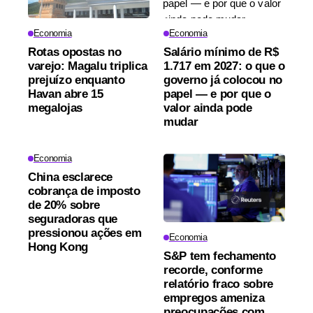
Economia
Economia
Rotas opostas no
Salário mínimo de R$
varejo: Magalu triplica
1.717 em 2027: o que o
prejuízo enquanto
governo já colocou no
Havan abre 15
papel — e por que o
megalojas
valor ainda pode
mudar
Economia
China esclarece
cobrança de imposto
de 20% sobre
seguradoras que
pressionou ações em
Economia
Hong Kong
S&P tem fechamento
recorde, conforme
relatório fraco sobre
empregos ameniza
preocupações com