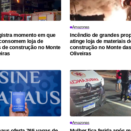
Amazonas
gistra momento em que
Incêndio de grandes pro
consomem loja de
atinge loja de materiais d
s de construção no Monte
construção no Monte da
eiras
Oliveiras
Amazonas
aus oferta 765 vagas de
Mulher fica ferida após 