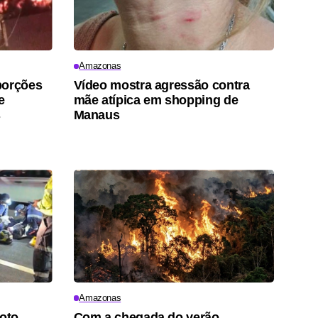
Amazonas
porções
Vídeo mostra agressão contra
e
mãe atípica em shopping de
s
Manaus
Amazonas
moto
Com a chegada do verão