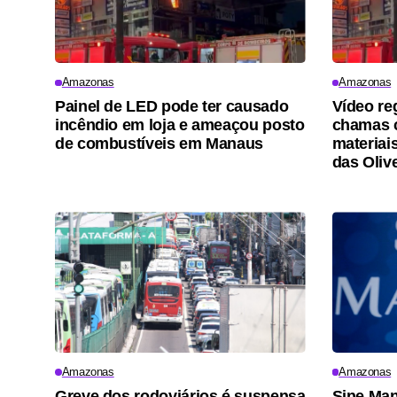
Amazonas
Amazonas
Painel de LED pode ter causado
Vídeo re
incêndio em loja e ameaçou posto
chamas 
de combustíveis em Manaus
materiai
das Oliv
Amazonas
Amazonas
Greve dos rodoviários é suspensa
Sine Man