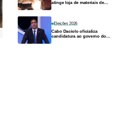
atinge loja de materiais de
construção no Monte das
Oliveiras
Eleições 2026
Cabo Daciolo oficializa
candidatura ao governo do
Amazonas pelo Mobiliza