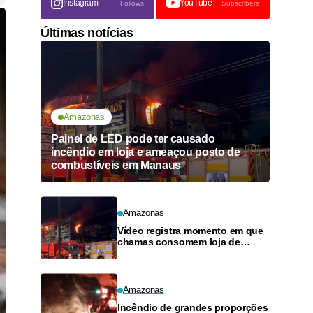
Instagram
YouTube
Follows
Subscribers
Últimas notícias
Amazonas
Painel de LED pode ter causado
incêndio em loja e ameaçou posto de
combustíveis em Manaus
Amazonas
Vídeo registra momento em que
chamas consomem loja de
materiais de construção no
Monte das Oliveiras
Amazonas
Incêndio de grandes proporções