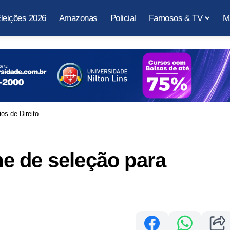
leições 2026
Amazonas
Policial
Famosos & TV
M
os de Direito
e de seleção para