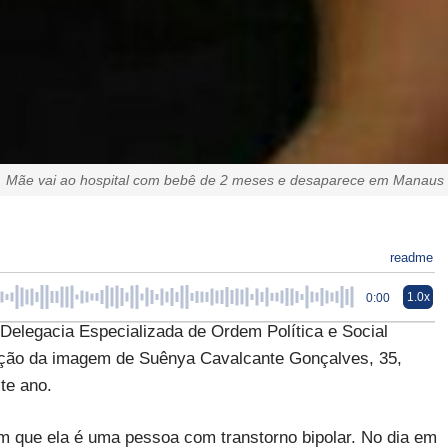
Mãe vai ao hospital com bebê de 2 meses e desaparece em Manaus
readme
1.0x
0:00
 Delegacia Especializada de Ordem Política e Social
lgação da imagem de Suênya Cavalcante Gonçalves, 35,
te ano.
m que ela é uma pessoa com transtorno bipolar. No dia em