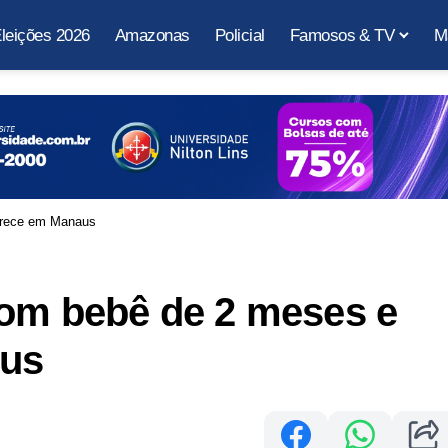
leições 2026
Amazonas
Policial
Famosos & TV
M
arece em Manaus
com bebê de 2 meses e
aus