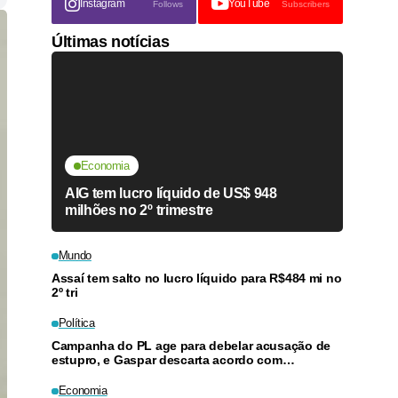
Instagram
YouTube
Follows
Subscribers
Últimas notícias
Economia
AIG tem lucro líquido de US$ 948
milhões no 2º trimestre
Mundo
Assaí tem salto no lucro líquido para R$484 mi no
2º tri
Política
Campanha do PL age para debelar acusação de
estupro, e Gaspar descarta acordo com
Lindbergh
Economia