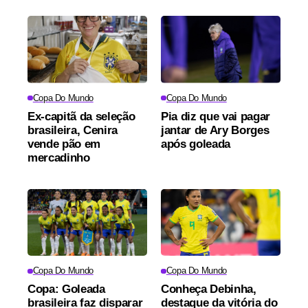
Copa Do Mundo
Copa Do Mundo
Ex-capitã da seleção
Pia diz que vai pagar
brasileira, Cenira
jantar de Ary Borges
vende pão em
após goleada
mercadinho
Copa Do Mundo
Copa Do Mundo
Copa: Goleada
Conheça Debinha,
brasileira faz disparar
destaque da vitória do