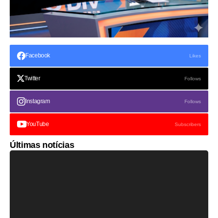
Facebook
Likes
Twitter
Follows
Instagram
Follows
YouTube
Subscribers
Últimas notícias