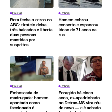
Policial
Policial
Rota fecha o cerco no
Homem cobrou
ABC: tiroteio deixa
conserto e espancou
três baleados e liberta
idoso de 71 anos na
duas pessoas
rua
mantidas por
suspeitos
Policial
Policial
Emboscada de
Foragido há cinco
madrugada: homem
anos, ex-apadrinhado
apontado como
no Detran-MS vira réu
faccionado é
de novo — e é achado