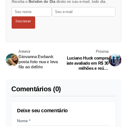
Receba o
Boletim do Dia
direto no seu e-mail, todo dia.
Inscrever
Anterior
Próxima
Giovanna Ewbank
Luciano Huck compra
posta foto nua e leva
iate avaliado em R$ 30
fãs ao delírio
milhões e reúne
famosos para
inauguração
Comentários (0)
Deixe seu comentário
Nome *