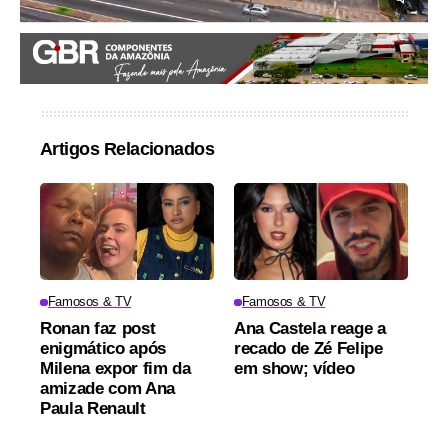
Artigos Relacionados
Famosos & TV
Famosos & TV
Ronan faz post
Ana Castela reage a
enigmático após
recado de Zé Felipe
Milena expor fim da
em show; vídeo
amizade com Ana
Paula Renault