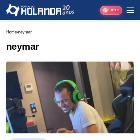
STORIES
Home
neymar
neymar