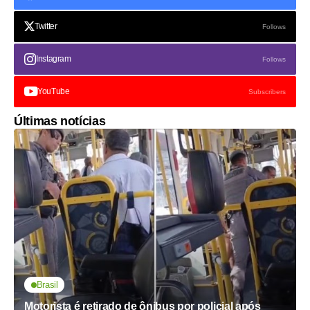
Twitter
Follows
Instagram
Follows
YouTube
Subscribers
Últimas notícias
Brasil
Motorista é retirado de ônibus por policial após