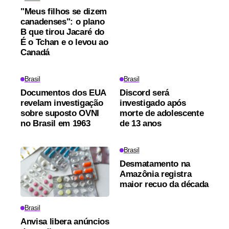
"Meus filhos se dizem
canadenses": o plano
B que tirou Jacaré do
É o Tchan e o levou ao
Canadá
Brasil
Brasil
Documentos dos EUA
Discord será
revelam investigação
investigado após
sobre suposto OVNI
morte de adolescente
no Brasil em 1963
de 13 anos
Brasil
Desmatamento na
Amazônia registra
maior recuo da década
Brasil
Anvisa libera anúncios