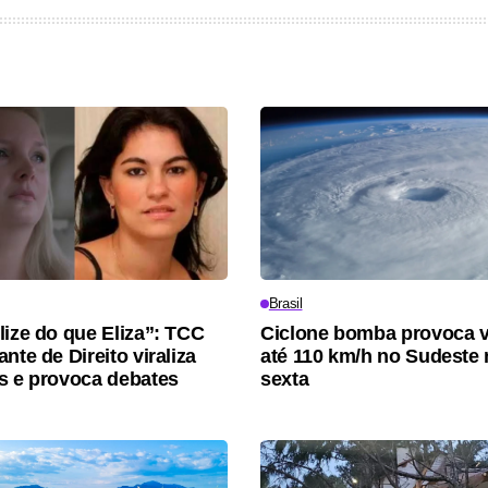
Brasil
lize do que Eliza”: TCC
Ciclone bomba provoca 
nte de Direito viraliza
até 110 km/h no Sudeste 
s e provoca debates
sexta