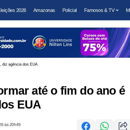
leições 2026
Amazonas
Policial
Famosos & TV
M
%, diz agência dos EUA
ormar até o fim do ano é
 dos EUA
26 às 20h49