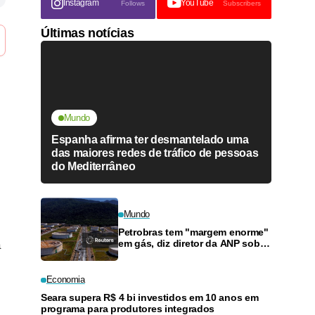
Instagram
YouTube
Follows
Subscribers
Últimas notícias
Mundo
Espanha afirma ter desmantelado uma
das maiores redes de tráfico de pessoas
do Mediterrâneo
Mundo
Petrobras tem "margem enorme"
em gás, diz diretor da ANP sobre
a
programa que quer reduzir
preços
Economia
Seara supera R$ 4 bi investidos em 10 anos em
programa para produtores integrados