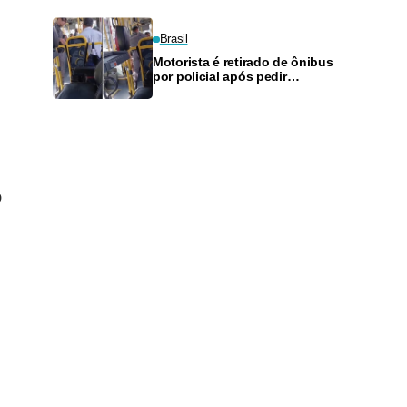
Brasil
Motorista é retirado de ônibus
por policial após pedir
passagem para viatura em SP
O