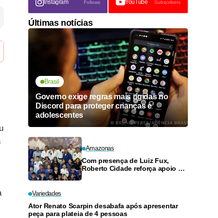
Instagram
YouTube
Follows
Subscribers
Últimas notícias
Brasil
Governo exige regras mais rígidas no
Discord para proteger crianças e
adolescentes
u
s
Amazonas
Com presença de Luiz Fux,
Roberto Cidade reforça apoio a
projeto social de jiu-jitsu no
Ouro Verde
a
Variedades
Ator Renato Scarpin desabafa após apresentar
peça para plateia de 4 pessoas