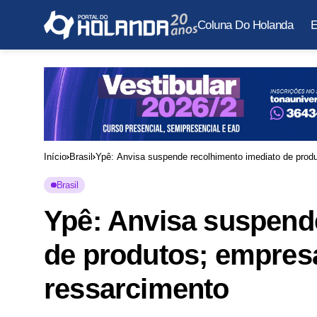
Coluna Do Holanda
E
Início
Brasil
Ypê: Anvisa suspende recolhimento imediato de prod
Brasil
Ypê: Anvisa suspend
de produtos; empres
ressarcimento