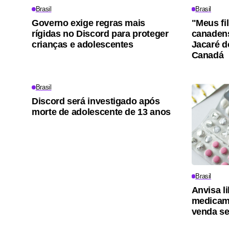
Brasil
Brasil
Governo exige regras mais
"Meus fi
rígidas no Discord para proteger
canadens
crianças e adolescentes
Jacaré d
Canadá
Brasil
Discord será investigado após
morte de adolescente de 13 anos
Brasil
Anvisa l
medicam
venda s