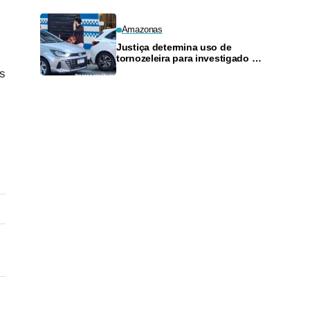
Amazonas
Justiça determina uso de
tornozeleira para investigado por
perseguir estudante em Manaus
os