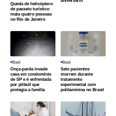
aniversário
Queda de helicóptero
de passeio turístico
mata quatro pessoas
no Rio de Janeiro
Brasil
Brasil
Onça-parda invade
Sete pacientes
casa em condomínio
morrem durante
de SP e é enfrentada
tratamento
por pitbull que
experimental com
protegia a família
polilaminina no Brasil