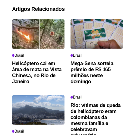
Artigos Relacionados
Brasil
Brasil
Helicóptero cai em
Mega-Sena sorteia
área de mata na Vista
prêmio de R$ 165
Chinesa, no Rio de
milhões neste
Janeiro
domingo
Brasil
Rio: vítimas de queda
de helicóptero eram
colombianas da
mesma família e
celebravam
Brasil