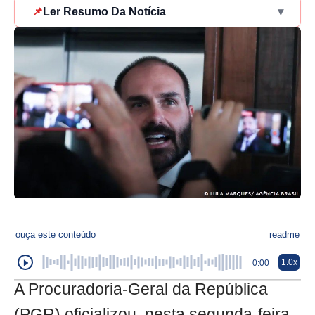
📌
Ler Resumo Da Notícia
▾
ouça este conteúdo
readme
1.0x
0:00
A Procuradoria-Geral da República
(PGR) oficializou, nesta segunda-feira