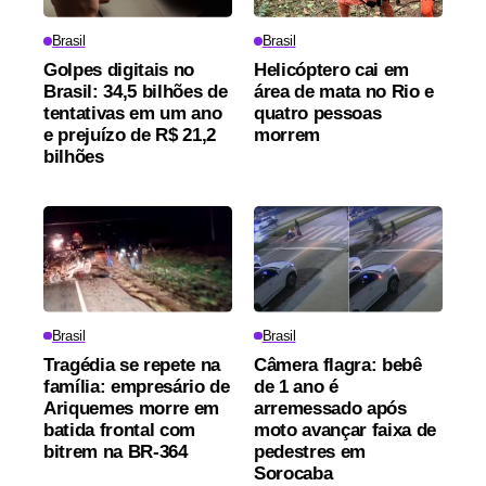
Brasil
Brasil
Golpes digitais no
Helicóptero cai em
Brasil: 34,5 bilhões de
área de mata no Rio e
tentativas em um ano
quatro pessoas
e prejuízo de R$ 21,2
morrem
bilhões
Brasil
Brasil
Tragédia se repete na
Câmera flagra: bebê
família: empresário de
de 1 ano é
Ariquemes morre em
arremessado após
batida frontal com
moto avançar faixa de
bitrem na BR-364
pedestres em
Sorocaba