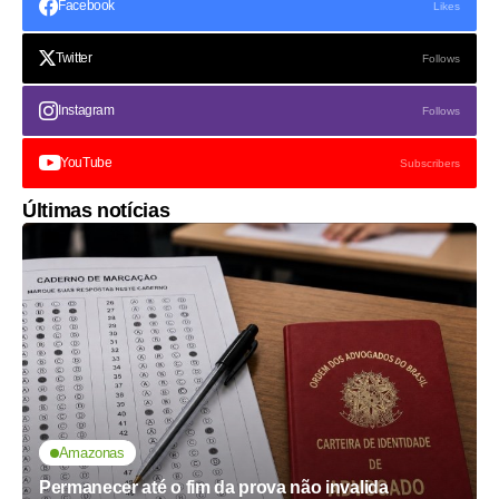
Facebook
Likes
Twitter
Follows
Instagram
Follows
YouTube
Subscribers
Últimas notícias
Amazonas
Permanecer até o fim da prova não invalida