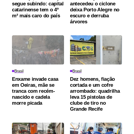
segue subindo: capital
antecedeu o ciclone
catarinense tem o 4º
deixa Porto Alegre no
m² mais caro do país
escuro e derruba
árvores
Brasil
Brasil
Enxame invade casa
Dez homens, fiação
em Oeiras, mãe se
cortada e um cofre
tranca com recém-
arrombado: quadrilha
nascido e cadela
leva 15 pistolas de
morre picada
clube de tiro no
Grande Recife