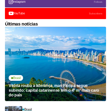
Instagram
Follows
YouTube
Subscribers
Últimas notícias
Brasil
Vitória rouba a liderança, mas Floripa segue
subindo: capital catarinense tem o 4º m² mais caro
do país
Brasil