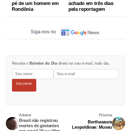
pé de um homem em
achado em três dias
Rondônia
pela reportagem
Siga-nos no
Receba o
Boletim do Dia
direto no seu e-mail, todo dia.
Inscrever
Anterior
Próxima
Brasil não registrou
Berthasaura
mortes de gestantes
Leopoldinae: Museu
por covid-19 na última